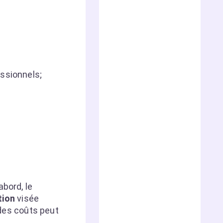
essionnels;
bord, le
tion
visée
 des coûts peut