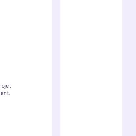
rojet
ment.