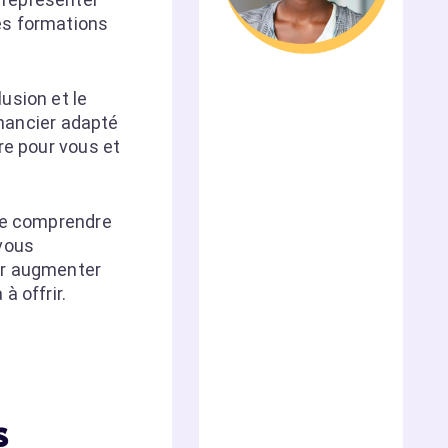
les formations
lusion et le
inancier adapté
re pour vous et
 de comprendre
 vous
ur augmenter
 à offrir.
s