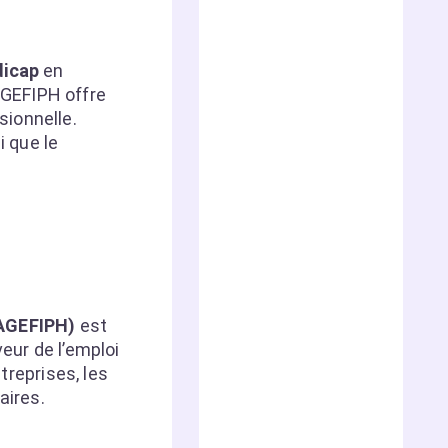
dicap
en
’AGEFIPH offre
sionnelle.
i que le
AGEFIPH)
est
eur de l’emploi
treprises, les
aires.