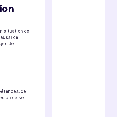
ion
en situation de
 aussi de
ages de
pétences, ce
ues ou de se