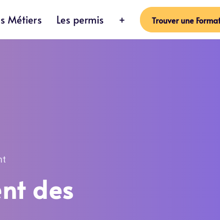
es Métiers
Les permis
+
Trouver une Format
nt
ent des