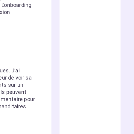
. L’onboarding
exion
ues. J’ai
ur de voir sa
nts sur un
Ils peuvent
lémentaire pour
manditaires