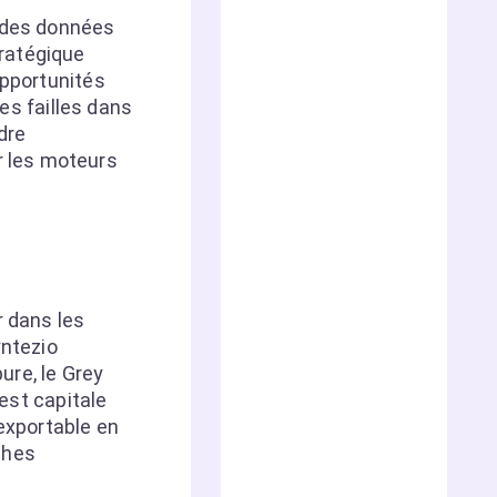
 des données
tratégique
opportunités
les failles dans
dre
r les moteurs
r dans les
yntezio
ure, le Grey
 est capitale
 exportable en
ches