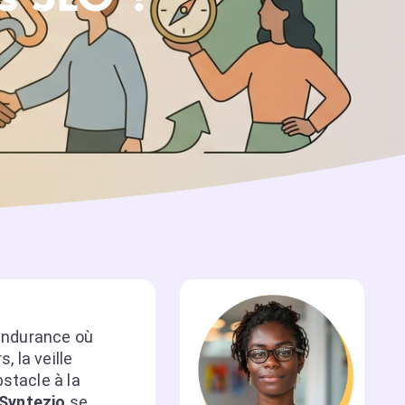
endurance où
 la veille
stacle à la
 Syntezio
se