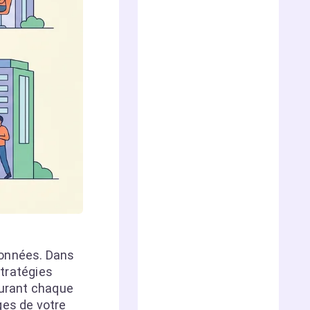
données. Dans
stratégies
turant chaque
ges de votre