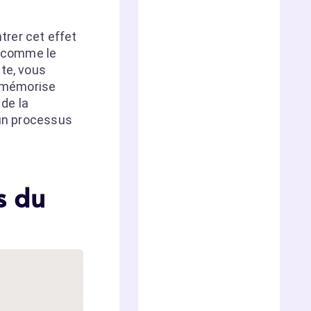
trer cet effet
, comme le
ite, vous
l mémorise
de la
 un processus
s du