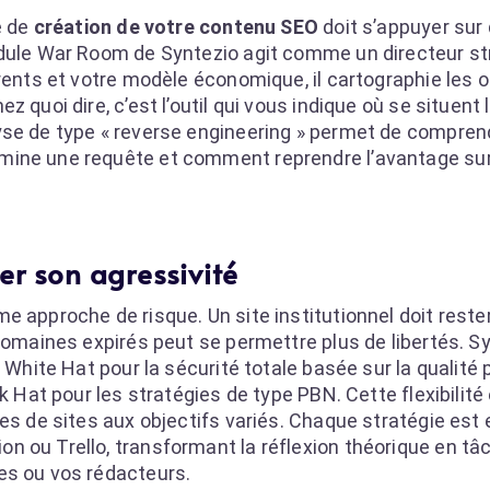
e de
création de votre contenu SEO
doit s’appuyer sur
odule War Room de Syntezio agit comme un directeur s
rrents et votre modèle économique, il cartographie les 
 quoi dire, c’est l’outil qui vous indique où se situent 
yse de type « reverse engineering » permet de compren
mine une requête et comment reprendre l’avantage su
er son agressivité
e approche de risque. Un site institutionnel doit reste
 domaines expirés peut se permettre plus de libertés. S
 White Hat pour la sécurité totale basée sur la qualité p
k Hat pour les stratégies de type PBN. Cette flexibilité
es de sites aux objectifs variés. Chaque stratégie est
n ou Trello, transformant la réflexion théorique en tâ
es ou vos rédacteurs.