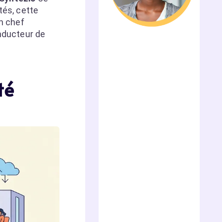
tés, cette
n chef
onducteur de
té