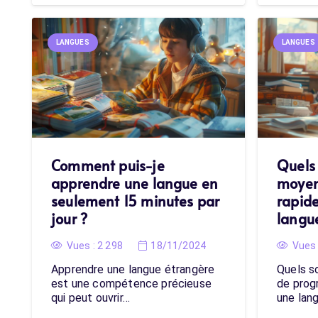
LANGUES
LANGUES
Comment puis-je
Quels 
apprendre une langue en
moyen
seulement 15 minutes par
rapid
jour ?
langu
Vues :
2 298
18/11/2024
Vues 
Apprendre une langue étrangère
Quels s
est une compétence précieuse
de prog
qui peut ouvrir…
une lan