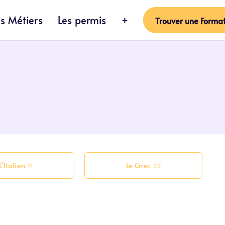
es Métiers
Les permis
+
Trouver une Format
L’Italien
Le Grec
9
22