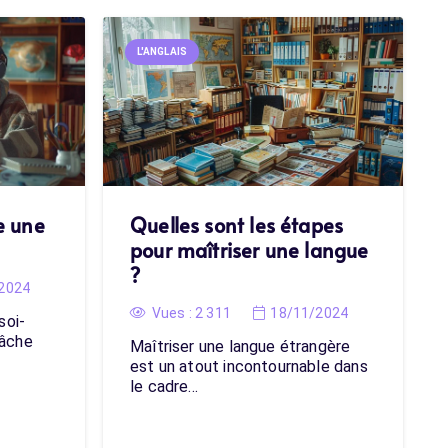
L'ANGLAIS
e une
Quelles sont les étapes
pour maîtriser une langue
?
2024
Vues :
2 311
18/11/2024
soi-
tâche
Maîtriser une langue étrangère
est un atout incontournable dans
le cadre…