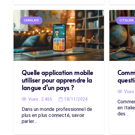
L'ANGLAIS
L'ITALIEN
Quelle application mobile
Comme
utiliser pour apprendre la
questi
langue d’un pays ?
Vues 
Vues :
2 465
18/11/2024
Commen
en Itali
Dans un monde professionnel de
des…
plus en plus connecté, savoir
parler…