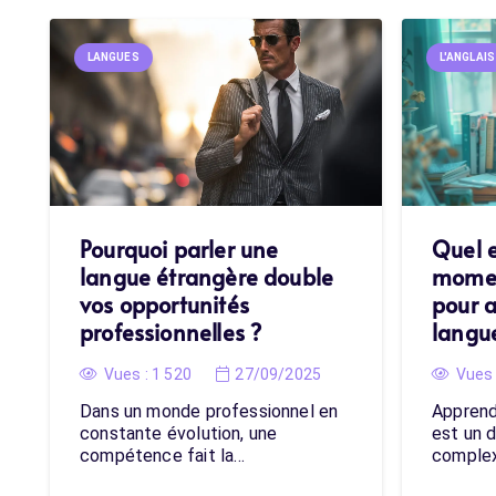
LANGUES
L'ANGLAIS
Pourquoi parler une
Quel e
langue étrangère double
momen
vos opportunités
pour 
professionnelles ?
langu
Vues :
1 520
27/09/2025
Vues 
Dans un monde professionnel en
Apprend
constante évolution, une
est un d
compétence fait la…
complex