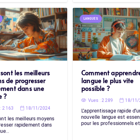
LANGUES
sont les meilleurs
Comment apprendr
s de progresser
langue le plus vite
ement dans une
possible ?
e ?
Vues :
2 289
18/11/
:
2 163
18/11/2024
L’apprentissage rapide d’u
nouvelle langue est essen
ont les meilleurs moyens
pour les professionnels e
resser rapidement dans
gue…