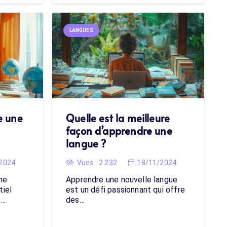
LANGUES
e une
Quelle est la meilleure
façon d’apprendre une
langue ?
2024
Vues :
2 232
18/11/2024
ne
Apprendre une nouvelle langue
tiel
est un défi passionnant qui offre
t…
des…