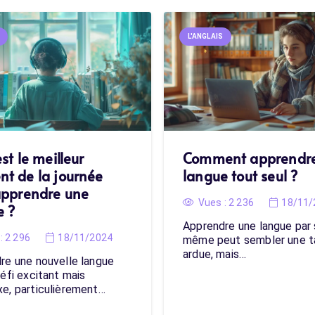
L'ANGLAIS
st le meilleur
Comment apprendr
t de la journée
langue tout seul ?
apprendre une
Vues :
2 236
18/11/
e ?
Apprendre une langue par 
:
2 296
18/11/2024
même peut sembler une 
ardue, mais…
re une nouvelle langue
éfi excitant mais
e, particulièrement…