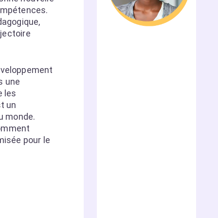
compétences.
édagogique,
jectoire
développement
s une
e les
t un
au monde.
comment
misée pour le