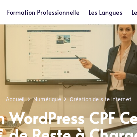
Formation Professionnelle
Les Langues
L
Accueil
Numérique
Création de site internet
 WordPress CPF Cer
 de Reste à Charg