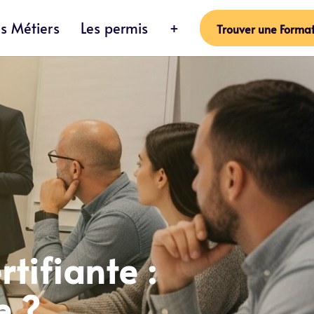
es Métiers
Les permis
+
Trouver une Format
tifiante :
e ?