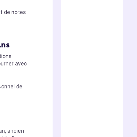
et de notes
Ans
tions
ourner avec
sonnel de
an, ancien