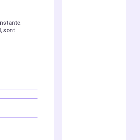
onstante.
l, sont