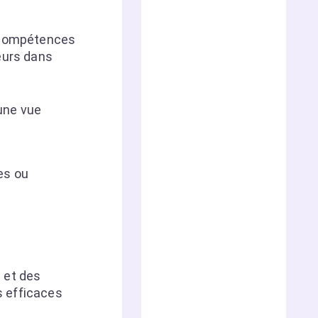
s compétences
eurs dans
une vue
es ou
 et des
s efficaces