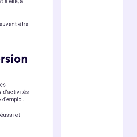
 à elle, a
peuvent être
rsion
des
 d’activités
 d’emploi.
éussi et