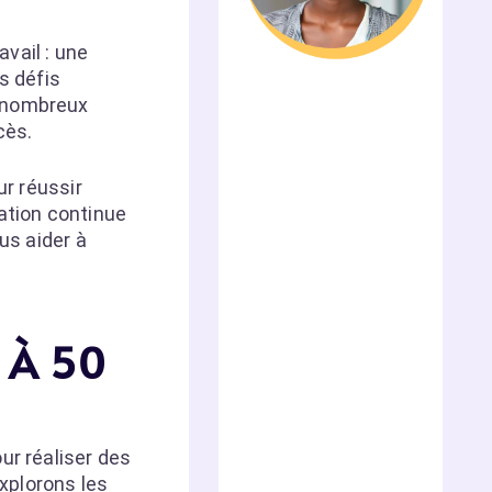
vail : une
s défis
e nombreux
cès.
r réussir
ation continue
us aider à
e À 50
our réaliser des
xplorons les