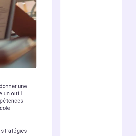
 donner une
un outil
ompétences
école
x stratégies