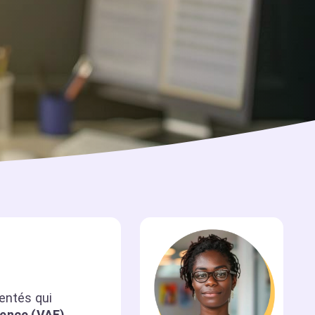
entés qui
ience (VAE)