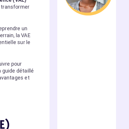
e transformer
reprendre un
rrain, la VAE
ntielle sur le
ivre pour
 guide détaillé
 avantages et
E)