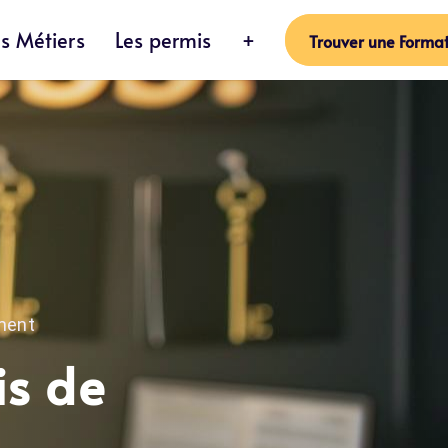
es Métiers
Les permis
+
Trouver une Format
ment
is de