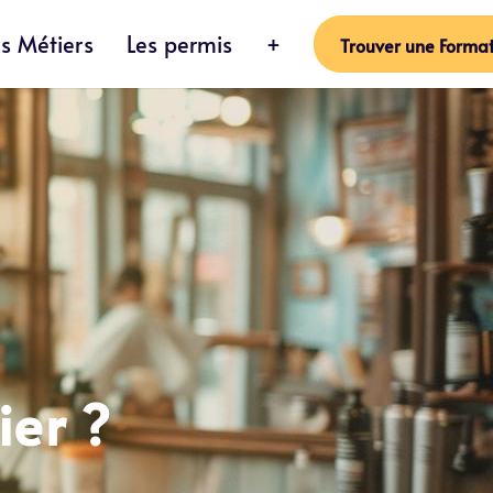
es Métiers
Les permis
+
Trouver une Format
er ?