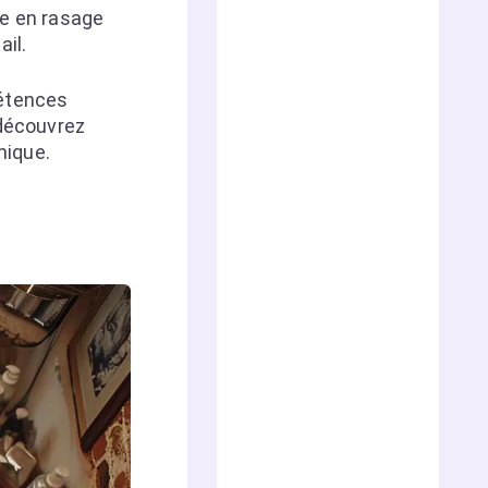
re en rasage
il.
pétences
 découvrez
mique.