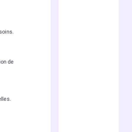
soins.
ion de
lles.