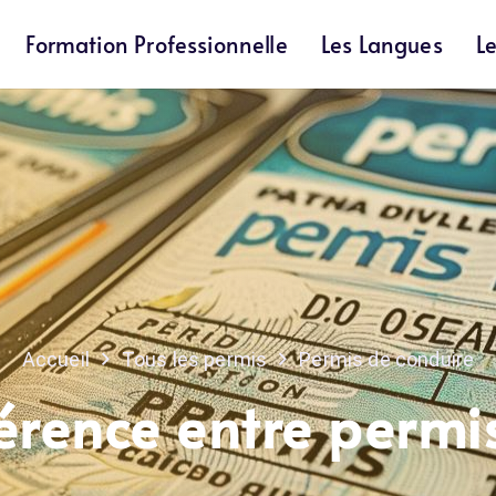
Formation Professionnelle
Les Langues
L
Accueil
Tous les permis
Permis de conduire
érence entre permis