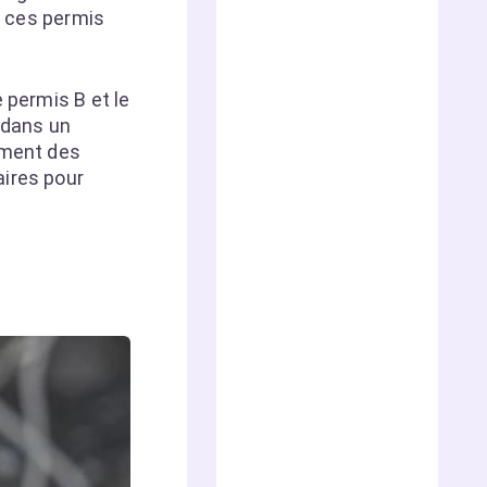
s ces permis
 permis B et le
 dans un
ement des
ires pour